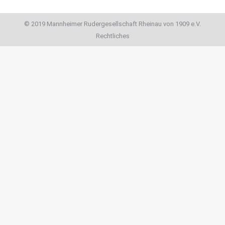
© 2019 Mannheimer Rudergesellschaft Rheinau von 1909 e.V.
Rechtliches