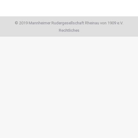
© 2019 Mannheimer Rudergesellschaft Rheinau von 1909 e.V.
Rechtliches