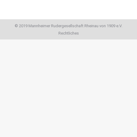
© 2019 Mannheimer Rudergesellschaft Rheinau von 1909 e.V.
Rechtliches