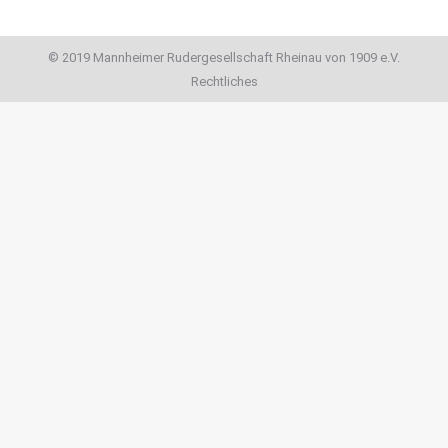
© 2019 Mannheimer Rudergesellschaft Rheinau von 1909 e.V.
Rechtliches