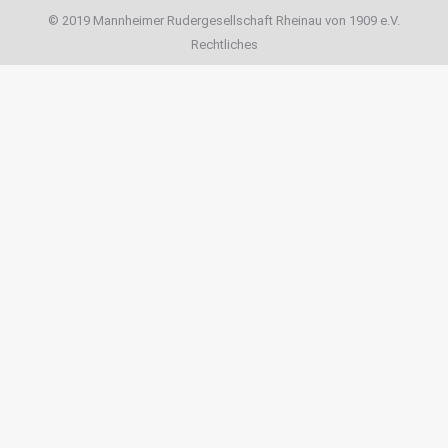
© 2019 Mannheimer Rudergesellschaft Rheinau von 1909 e.V.
Rechtliches